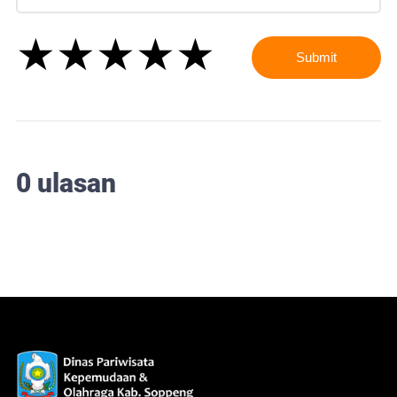
★
★
★
★
★
★
★
★
★
★
★
★
★
★
★
Submit
0 ulasan